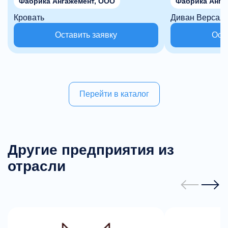
Фабрика Ангажемент, ООО
Фабрика Анга
Кровать
Диван Версал
Оставить заявку
Ост
Перейти в каталог
Другие предприятия из
отрасли