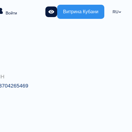
Витрина Кубани
RU
Войти
НН
3704265469