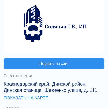
модель, в первую очередь, необходимо
определиться основной
конструкцией.Конструкция определяет способ
трансформации дивана в положение "кровать" и
обратно, а так же его габариты.Для изготовления
нашей мягкой мебели используются три
основных типа механизма трансформации:-
Аккордеон;- Книжка;- Евро-тахта выкатная или
Тик-Так.Различные исполнения механизмов
можно посмотреть в каталоге, где представлены
фотографии и других видов мягкой мебели.
Перейти на сайт
Расположение
Краснодарский край, Динской район,
Динская станица, Шевченко улица, д. 111
ПОКАЗАТЬ НА КАРТЕ