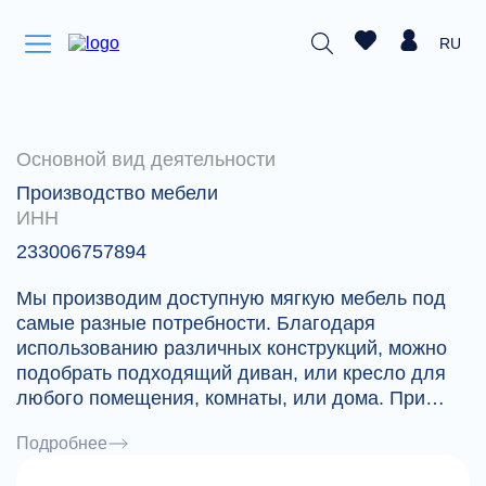
RU
Основной вид деятельности
Производство мебели
ИНН
233006757894
Мы производим доступную мягкую мебель под
самые разные потребности. Благодаря
использованию различных конструкций, можно
подобрать подходящий диван, или кресло для
любого помещения, комнаты, или дома. При
производстве применяются обивочные
Подробнее
материалы как отечественных, так и зарубежных
фабрик.Что бы правильно выбрать нужную