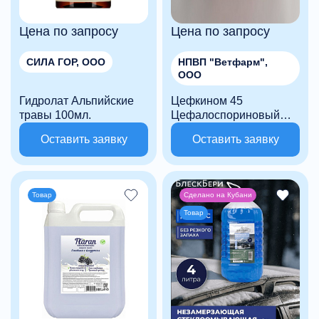
Цена по запросу
Цена по запросу
СИЛА ГОР, ООО
НПВП "Ветфарм",
ООО
Гидролат Альпийские
Цефкином 45
травы 100мл.
Цефалоспориновый
антибиотик 4-го
Оставить заявку
Оставить заявку
поколения 45 мг/мл
Товар
Сделано на Кубани
Товар