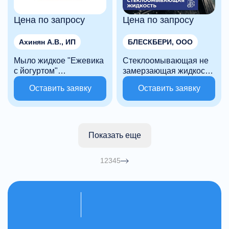
Цена по запросу
Цена по запросу
Ахинян А.В., ИП
БЛЕСКБЕРИ, ООО
Мыло жидкое "Ежевика
Стеклоомывающая не
с йогуртом"
замерзающая жидкость
гипоаллергенное, с
5л
Оставить заявку
Оставить заявку
эффектом увлажнения
5 л
Показать еще
1
2
3
4
5