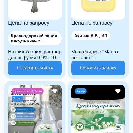
Цена по запросу
Цена по запросу
Краснодарский завод
Ахинян А.В., ИП
инфузионных
растворов СТЕРИТЕК,
Натрия хлорид, раствор
ООО
Мыло жидкое "Манго
для инфузий 0,9%, 100
нектарин"
мл
гипоаллергенное, с
Оставить заявку
Оставить заявку
эффектом увлажнения
5 л
Сделано на Кубани
Товар
Товар