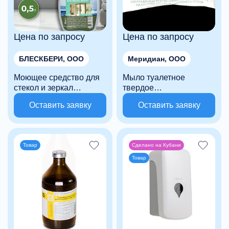
Цена по запросу
Цена по запросу
БЛЕСКБЕРИ, ООО
Меридиан, ООО
Моющее средство для
Мыло туалетное
стекол и зеркал
твердое
БлескБери аромат
«Краснодарское» с
Оставить заявку
Оставить заявку
свежести 0.5л
ароматом алоэ
Товар
Сделано на Кубани
Товар