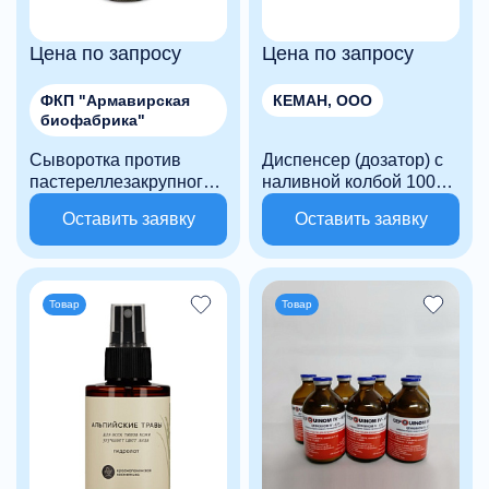
Цена по запросу
Цена по запросу
ФКП "Армавирская
КЕМАН, ООО
биофабрика"
Сыворотка против
Диспенсер (дозатор) с
пастереллезакрупного
наливной колбой 1000
рогатого скота, овец и
мл для жидкого и
Оставить заявку
Оставить заявку
свиней
пенного дозирования
Товар
Товар