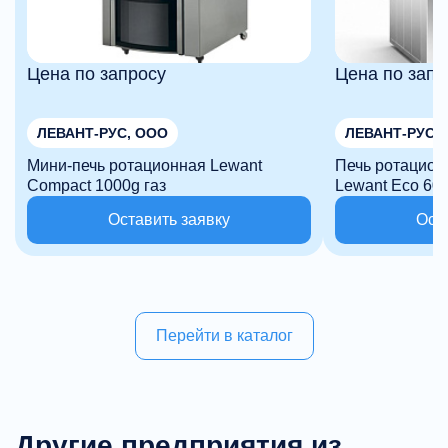
Цена по запросу
Цена по запр
ЛЕВАНТ-РУС, ООО
ЛЕВАНТ-РУС,
Мини-печь ротационная Lewant
Печь ротацион
Compact 1000g газ
Оставить заявку
Ост
Перейти в каталог
Другие предприятия из