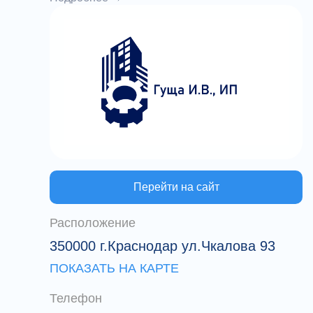
высококачественные материалы.
Адаптируем их к требованиям
сегодняшнего дня. Экспериментальная
партия проходит тест на водоемах с
привлечением рыболовов-спортсменов.
По результатам проверки вносим
коррективы и запускаем в производство
Перейти на сайт
Расположение
350000 г.Краснодар ул.Чкалова 93
ПОКАЗАТЬ НА КАРТЕ
Телефон