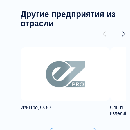
Другие предприятия из
отрасли
ИзиПро, ООО
Опытный
изделий