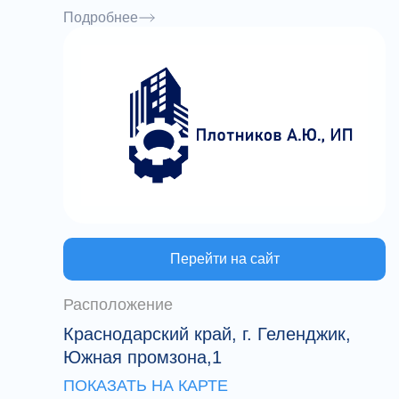
РВД под ключ.Также производим замену
Подробнее
газовых фильтров на ТС с установленным
газобалонным оборудованием.
Перейти на сайт
Расположение
Краснодарский край, г. Геленджик,
Южная промзона,1
ПОКАЗАТЬ НА КАРТЕ