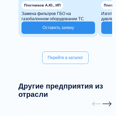
Плотников А.Ю., ИП
Плотни
Замена фильтров ГБО на
Изгото
газобалонном оборудовании ТС
давлен
Оставить заявку
Перейти в каталог
Другие предприятия из
отрасли