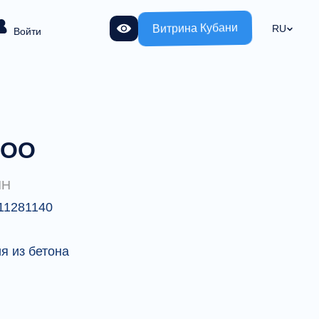
Витрина Кубани
RU
Войти
ООО
НН
11281140
я из бетона