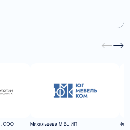
, ООО
Михальцева М.В., ИП
Фабр