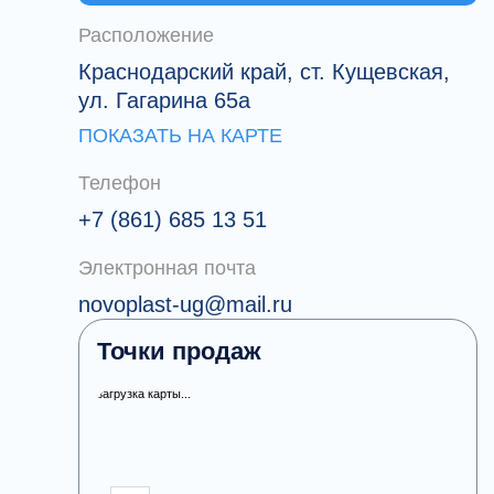
востребованной в строительстве
Расположение
быстровозводимых зданий в
Краснодарском крае и других регионах
Краснодарский край, ст. Кущевская,
России. Мы всегда готовы обеспечить
ул. Гагарина 65а
нашим заказчикам лучшие цены, высокое
ПОКАЗАТЬ НА КАРТЕ
качество и самые сжатые сроки
выполнения заказа.
Телефон
+7 (861) 685 13 51
Электронная почта
novoplast-ug@mail.ru
Точки продаж
загрузка карты...