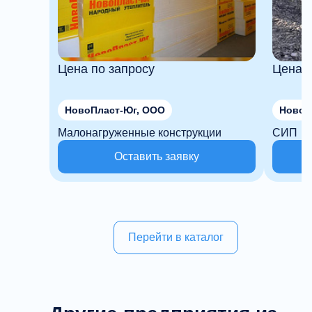
Цена по запросу
Цена п
НовоПласт-Юг, ООО
НовоП
Малонагруженные конструкции
СИП
Оставить заявку
Перейти в каталог