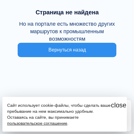
Страница не найдена
Но на портале есть множество других
маршрутов к промышленным
возможностям
Вернуться назад
close
Сайт использует cookie-файлы, чтобы сделать ваше
Сайт находится в тестовой эксплуатации
пребывание на нем максимально удобным.
В случае наличия ошибок или замечаний просим
Оставаясь на сайте, вы принимаете
сообщить на почту
promportal@frpkk.ru
. Также вы можете
пользовательское соглашение
.
написать нам в чат
или
заказать обратный звонок
.