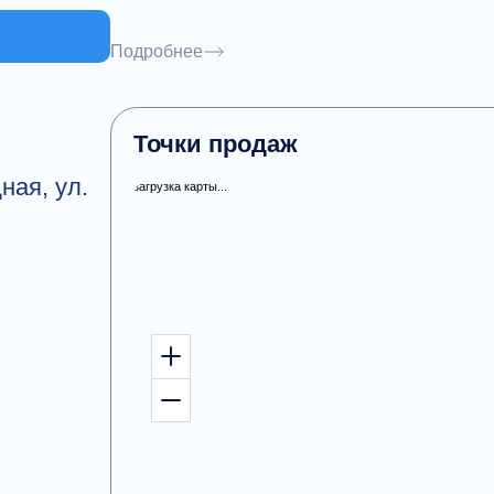
позволили нам заслужить уважение парт
Подробнее
В настоящее время ассортимент компани
аксессуаров для сна, не считая того об
индивидуальным заказам из-за нестанда
Точки продаж
пружинных блоках, так и их беспружинн
ная, ул.
загрузка карты...
Помимо матрасов мы производим все не
белье, ортопедические подушки, наматрасники, ортопедические основания, интерьерные и
детские кровати.
Вся выпускаемая продукция проходит м
полное соответствие требованиям, пред
и к изделиям в целом.