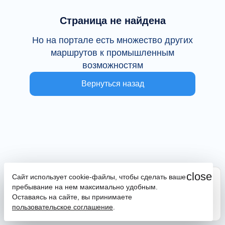
Страница не найдена
Но на портале есть множество других
маршрутов к промышленным
возможностям
Вернуться назад
close
Сайт использует cookie-файлы, чтобы сделать ваше
Сайт находится в тестовой эксплуатации
пребывание на нем максимально удобным.
В случае наличия ошибок или замечаний просим
Оставаясь на сайте, вы принимаете
сообщить на почту
promportal@frpkk.ru
. Также вы можете
пользовательское соглашение
.
написать нам в чат
или
заказать обратный звонок
.