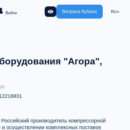
Витрина Кубани
RU
Войти
борудования "Агора",
НН
12218831
е и осуществлении комплексных поставок