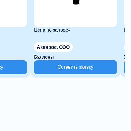
Цена по запросу
Це
Акварос, ООО
А
Баллоны
Уг
ку
Оставить заявку