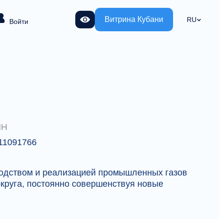
Витрина Кубани
RU
Войти
НН
11091766
водством и реализацией промышленных газов
круга, постоянно совершенствуя новые