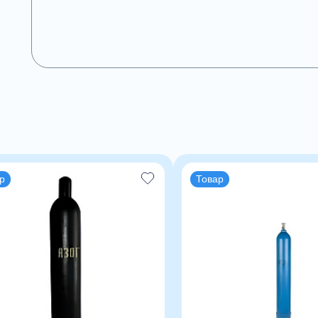
р
Товар