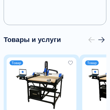
- Концевые датчики по всем осям — точность и
безопасность
- ПО на русском языке + обучение в комплекте
ПАРТНЕР — ваш первый шаг к стабильному
заработку.
Товары и услуги
🔹 ПЕРЕЗАПУСК — Профессиональные
возможности по доступной цене
Станки на базе промышленных решений — для
Товар
Товар
интенсивной работы.
- Металлическая сварная рама 40×40 мм
- Шаговые двигатели
- Мощный шпиндель 2,2 кВт
- Ось Z с винтом — точность под высокими
нагрузками