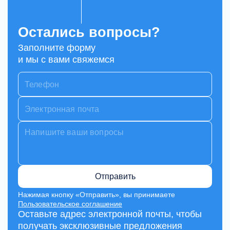
всегда на связи
✅ Бизнес-план в подарок — чёткая стратегия
Остались вопросы?
запуска и масштабирования
Заполните форму
и мы с вами свяжемся
🚚 Доставка по всей России
Работаем со всеми транспортными компаниями:
ПЭК, Деловые Линии, Энергия, КИТ и другие.
Быстро, надёжно, в любую точку страны.
🤝 Ваш партнёр на годы вперёд
Отправить
Мы не просто продаём станки — мы
вкладываемся в ваш успех.
Нажимая кнопку «Отправить», вы принимаете
Пользовательское соглашение
Наши клиенты — это сообщество мастеров,
Оставьте адрес электронной почты, чтобы
предпринимателей и производственников,
получать эксклюзивные предложения