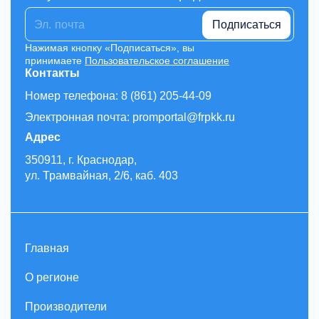
которые растут вместе с нами.
Подписаться
Выбирая нас, вы получаете не оборудование, а
возможность —
Нажимая кнопку «Подписаться», вы
принимаете
Пользовательское соглашение
возможность зарабатывать, развиваться и
Контакты
строить своё дело с уверенностью.
Номер телефона: 8 (861) 205-44-09
Электронная почта: promportal@frpkk.ru
Адрес
350911, г. Краснодар,
ул. Трамвайная, 2/6, каб. 403
Главная
О регионе
Производители