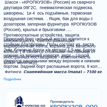
Шасси - «КРОПКУЗОВ» (Россия) из сварного
двутавра 09Г2С, пневматическая подвеска,
шкворень; 1и 4 ось подъёмные, тормозная
воздушная система. . Ящик, бак для воды с
дозатором, запорная фурнитура КРОПКУЗОВ
(Россия), крылья и брызговики .
Противооткатные устройства, защита
Передний борт цельный жестко крепится к
велосипедиста, светоотражающая
стойкам платформы. Полы состоят из листа
маркировочная лента, корзина для запасного
2мм. Боковые борта х/к металл 1,5 мм. Борта:
колеса. ( В связи со сложными поставками от
нижние на верхней навеске, верх – глухой.
иностранных поставщиков - комплектность
Имеются нащельники между верхним и нижним
может меняться)
бортом. Задний борт распашные ворота. 9 колёс.
Фитинги.
Снаряжённая масса (тара) – 7100 кг
.
Краска и грунтовка ЯРЛИ. Цвет – серый. Полог с
Подробнее
дугами и сматывающим устройством.
Производитель
КРОПКУЗОВ, ООО