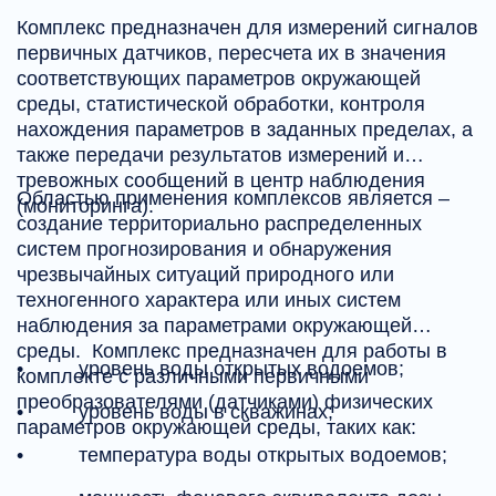
Комплекс предназначен для измерений сигналов
первичных датчиков, пересчета их в значения
соответствующих параметров окружающей
среды, статистической обработки, контроля
нахождения параметров в заданных пределах, а
также передачи результатов измерений и
тревожных сообщений в центр наблюдения
Областью применения комплексов является –
(мониторинга).
создание территориально распределенных
систем прогнозирования и обнаружения
чрезвычайных ситуаций природного или
техногенного характера или иных систем
наблюдения за параметрами окружающей
среды. Комплекс предназначен для работы в
• уровень воды открытых водоемов;
комплекте с различными первичными
преобразователями (датчиками) физических
• уровень воды в скважинах;
параметров окружающей среды, таких как:
• температура воды открытых водоемов;