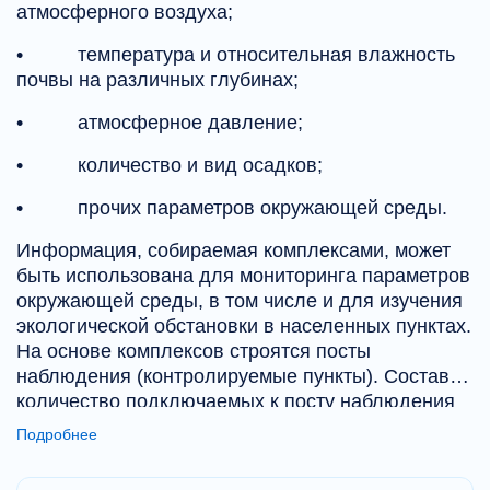
атмосферного воздуха;
• температура и относительная влажность
почвы на различных глубинах;
• атмосферное давление;
• количество и вид осадков;
• прочих параметров окружающей среды.
Информация, собираемая комплексами, может
быть использована для мониторинга параметров
окружающей среды, в том числе и для изучения
экологической обстановки в населенных пунктах.
На основе комплексов строятся посты
наблюдения (контролируемые пункты). Состав и
количество подключаемых к посту наблюдения
датчиков является конфигурируемым и зависит
Подробнее
от необходимого, в точке установки комплекса,
набора контролируемых параметров и