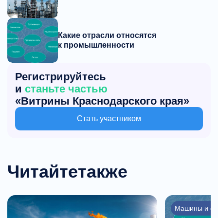
Какие отрасли относятся
к промышленности
Регистрируйтесь
и
станьте частью
«Витрины Краснодарского края»
Стать участником
Читайте
также
Машины и об