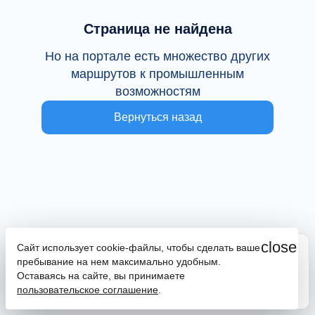
Страница не найдена
Но на портале есть множество других
маршрутов к промышленным
возможностям
Вернуться назад
close
Сайт использует cookie-файлы, чтобы сделать ваше
Сайт находится в тестовой эксплуатации
пребывание на нем максимально удобным.
В случае наличия ошибок или замечаний просим
Оставаясь на сайте, вы принимаете
сообщить на почту
promportal@frpkk.ru
. Также вы можете
пользовательское соглашение
.
написать нам в чат
или
заказать обратный звонок
.