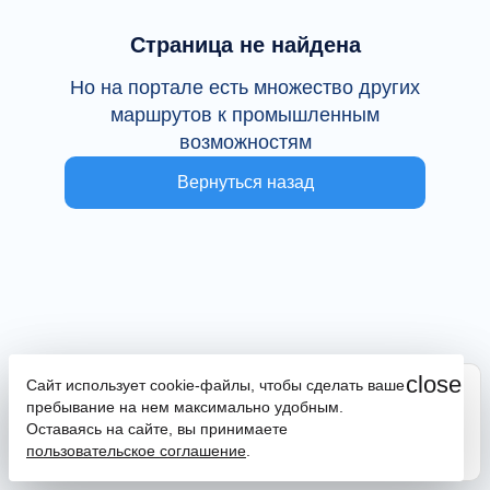
Страница не найдена
Но на портале есть множество других
маршрутов к промышленным
возможностям
Вернуться назад
close
Сайт использует cookie-файлы, чтобы сделать ваше
Сайт находится в тестовой эксплуатации
пребывание на нем максимально удобным.
В случае наличия ошибок или замечаний просим
Оставаясь на сайте, вы принимаете
сообщить на почту
promportal@frpkk.ru
. Также вы можете
пользовательское соглашение
.
написать нам в чат
или
заказать обратный звонок
.