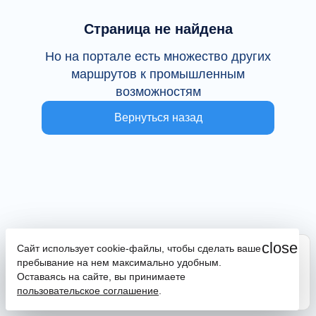
Страница не найдена
Но на портале есть множество других
маршрутов к промышленным
возможностям
Вернуться назад
close
Сайт использует cookie-файлы, чтобы сделать ваше
Сайт находится в тестовой эксплуатации
пребывание на нем максимально удобным.
В случае наличия ошибок или замечаний просим
Оставаясь на сайте, вы принимаете
сообщить на почту
promportal@frpkk.ru
. Также вы можете
пользовательское соглашение
.
написать нам в чат
или
заказать обратный звонок
.