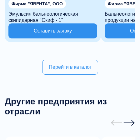
Фирма "ЯВЕНТА", ООО
Фирма "ЯВЕН
Эмульсия бальнеологическая
Бальнеологиче
скипидарная "Скиф - 1"
продукции на 
экстрактов, э
Оставить заявку
Ост
минералов
Перейти в каталог
Другие предприятия из
отрасли