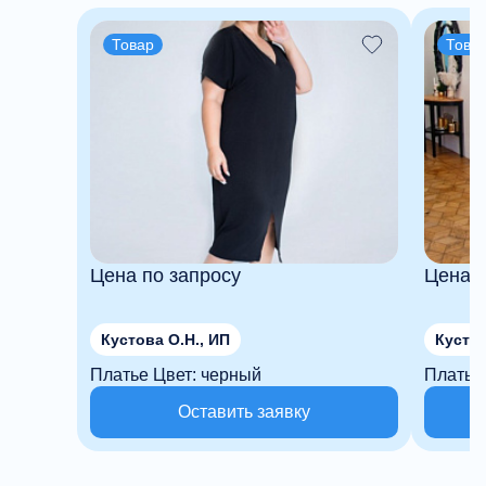
Товар
Това
Цена по запросу
Цена п
Кустова О.Н., ИП
Кустов
Платье Цвет: черный
Оставить заявку