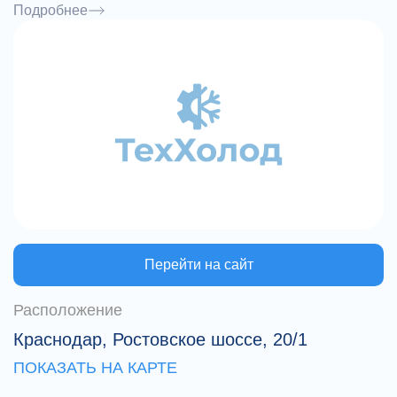
медицинские центры, складские и
Подробнее
производственные помещения, автосалоны,
салоны красоты, гостиницы, фитнес-клубы.
Перейти на сайт
Расположение
Краснодар, Ростовское шоссе, 20/1
ПОКАЗАТЬ НА КАРТЕ