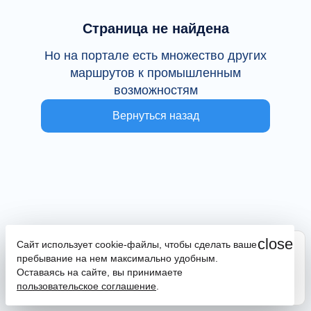
Страница не найдена
Но на портале есть множество других
маршрутов к промышленным
возможностям
Вернуться назад
close
Сайт использует cookie-файлы, чтобы сделать ваше
Сайт находится в тестовой эксплуатации
пребывание на нем максимально удобным.
В случае наличия ошибок или замечаний просим
Оставаясь на сайте, вы принимаете
сообщить на почту
promportal@frpkk.ru
. Также вы можете
пользовательское соглашение
.
написать нам в чат
или
заказать обратный звонок
.