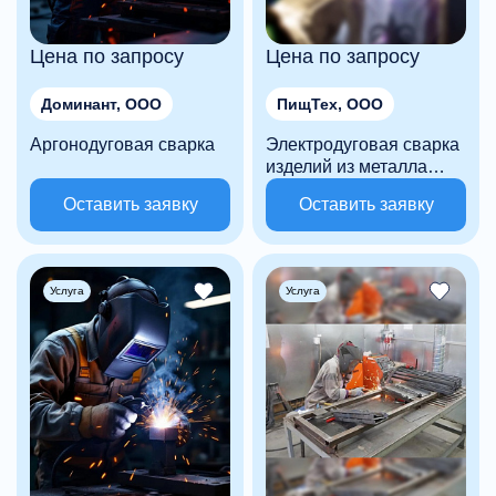
Цена по запросу
Цена по запросу
Доминант, ООО
ПищТех, ООО
Аргонодуговая сварка
Электродуговая сварка
изделий из металла
(сварка в среде
Оставить заявку
Оставить заявку
активных
газов(углекислый газ),
сварка в среде
инертных газов (аргон)
Услуга
Услуга