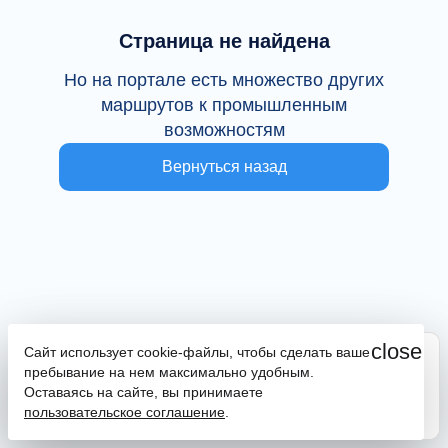
Страница не найдена
Но на портале есть множество других
маршрутов к промышленным
возможностям
Вернуться назад
close
Сайт использует cookie-файлы, чтобы сделать ваше
Сайт находится в тестовой эксплуатации
пребывание на нем максимально удобным.
В случае наличия ошибок или замечаний просим
Оставаясь на сайте, вы принимаете
сообщить на почту
promportal@frpkk.ru
. Также вы можете
пользовательское соглашение
.
написать нам в чат
или
заказать обратный звонок
.