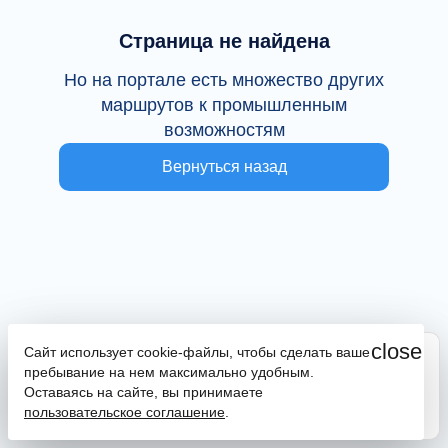
Страница не найдена
Но на портале есть множество других
маршрутов к промышленным
возможностям
Вернуться назад
close
Сайт использует cookie-файлы, чтобы сделать ваше
Сайт находится в тестовой эксплуатации
пребывание на нем максимально удобным.
В случае наличия ошибок или замечаний просим
Оставаясь на сайте, вы принимаете
сообщить на почту
promportal@frpkk.ru
. Также вы можете
пользовательское соглашение
.
написать нам в чат
или
заказать обратный звонок
.