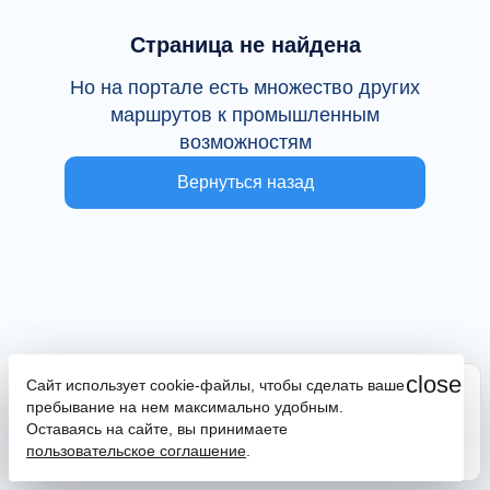
Страница не найдена
Но на портале есть множество других
маршрутов к промышленным
возможностям
Вернуться назад
close
Сайт использует cookie-файлы, чтобы сделать ваше
Сайт находится в тестовой эксплуатации
пребывание на нем максимально удобным.
В случае наличия ошибок или замечаний просим
Оставаясь на сайте, вы принимаете
сообщить на почту
promportal@frpkk.ru
. Также вы можете
пользовательское соглашение
.
написать нам в чат
или
заказать обратный звонок
.