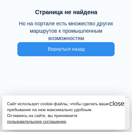
Страница не найдена
Но на портале есть множество других
маршрутов к промышленным
возможностям
Вернуться назад
close
Сайт использует cookie-файлы, чтобы сделать ваше
Сайт находится в тестовой эксплуатации
пребывание на нем максимально удобным.
В случае наличия ошибок или замечаний просим
Оставаясь на сайте, вы принимаете
сообщить на почту
promportal@frpkk.ru
. Также вы можете
пользовательское соглашение
.
написать нам в чат
или
заказать обратный звонок
.