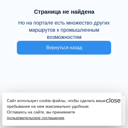
Страница не найдена
Но на портале есть множество других
маршрутов к промышленным
возможностям
Вернуться назад
close
Сайт использует cookie-файлы, чтобы сделать ваше
Сайт находится в тестовой эксплуатации
пребывание на нем максимально удобным.
В случае наличия ошибок или замечаний просим
Оставаясь на сайте, вы принимаете
сообщить на почту
promportal@frpkk.ru
. Также вы можете
пользовательское соглашение
.
написать нам в чат
или
заказать обратный звонок
.