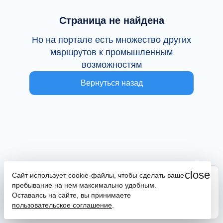
Страница не найдена
Но на портале есть множество других
маршрутов к промышленным
возможностям
Вернуться назад
close
Сайт использует cookie-файлы, чтобы сделать ваше
Сайт находится в тестовой эксплуатации
пребывание на нем максимально удобным.
В случае наличия ошибок или замечаний просим
Оставаясь на сайте, вы принимаете
сообщить на почту
promportal@frpkk.ru
. Также вы можете
пользовательское соглашение
.
написать нам в чат
или
заказать обратный звонок
.