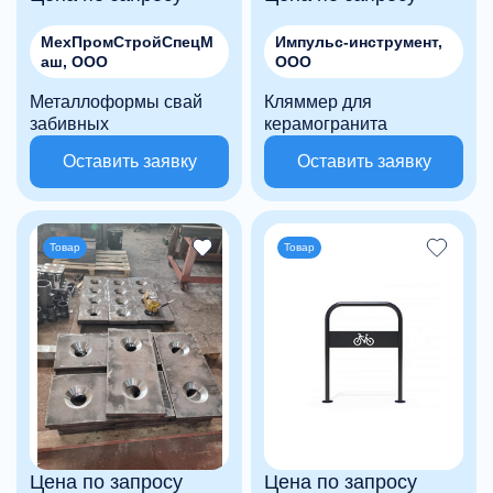
МехПромСтройСпецМ
Импульс-инструмент,
аш, ООО
ООО
Металлоформы свай
Кляммер для
забивных
керамогранита
Оставить заявку
Оставить заявку
Товар
Товар
Цена по запросу
Цена по запросу