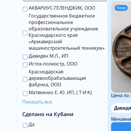
АКВАРИУС-ГЕЛЕНДЖИК, ООО
Товар
Государственное бюджетное
профессиональное
образовательное учреждение
Краснодарского края
«Армавирский
машиностроительный техникум»
Давидян М.Л., ИП
Исток-полиэстр, ООО
Краснодарская
деревообрабатывающая
фабрика, ООО
Матвеенко Е. Ю. ИП, ( Т·И·К)
Цена по 
Показать все
Давидя
Сделано на Кубани
Менажни
Да