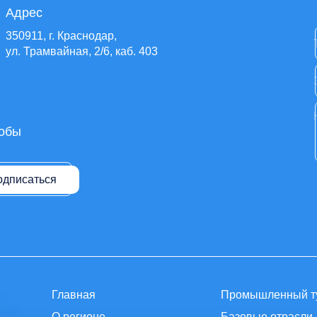
Адрес
350911, г. Краснодар,
ул. Трамвайная, 2/6, каб. 403
тобы
одписаться
Главная
Промышленный т
О регионе
Базовые отрасли