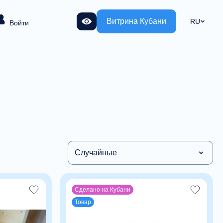
Витрина Кубани
RU
Войти
Случайные
Сделано на Кубани
Товар