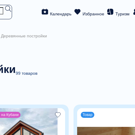
Календарь
Избранное
Туризм
Деревянные постройки
йки
99 товаров
 на Кубани
Товар