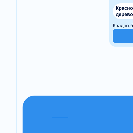
Красно
дерев
фабрик
Квадро-б