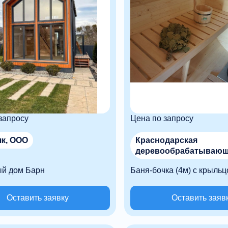
запросу
Цена по запросу
к, ООО
Краснодарская
деревообрабатываю
фабрика, ООО
ый дом Барн
Баня-бочка (4м) с крыль
Оставить заявку
Оставить заяв