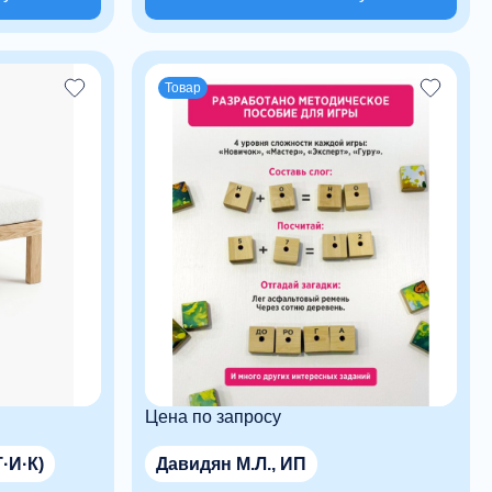
Товар
Цена по запросу
Т·И·К)
Давидян М.Л., ИП