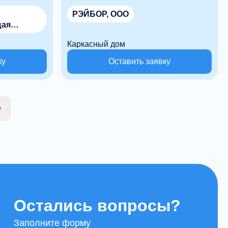
РЭЙБОР, ООО
щая
Каркасный дом
ку
Оставить заявку
е
Остались вопросы?
Заполните форму