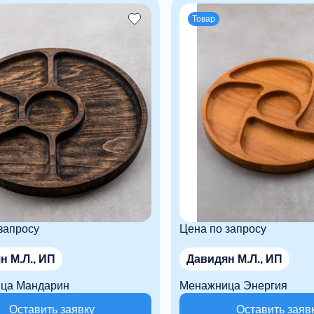
Товар
запросу
Цена по запросу
н М.Л., ИП
Давидян М.Л., ИП
ца Мандарин
Менажница Энергия
Оставить заявку
Оставить заяв