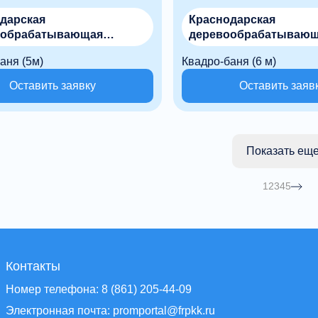
дарская
Краснодарская
ообрабатывающая
деревообрабатываю
а, ООО
фабрика, ООО
аня (5м)
Квадро-баня (6 м)
Оставить заявку
Оставить заяв
Показать ещ
1
2
3
4
5
Контакты
Номер телефона: 8 (861) 205-44-09
Электронная почта: promportal@frpkk.ru