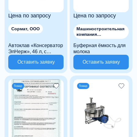
Цена по запросу
Цена по запросу
Сормат, ООО
Машиностроительная
компания
"МЕТАЛЛСТРОЙМАШ"
Автоклав «Консерватор
Буферная ёмкость для
, ООО
ЭлНерж», 46 л, с
молока
фальшдном
Оставить заявку
Оставить заявку
Товар
Товар