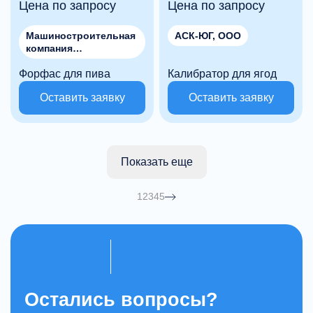
Цена по запросу
Цена по запросу
Машиностроительная
АСК-ЮГ, ООО
компания
"МЕТАЛЛСТРОЙМАШ"
Форфас для пива
, ООО
Калибратор для ягод
Оставить заявку
Оставить заявку
Показать еще
1
2
3
4
5
Остались вопросы?