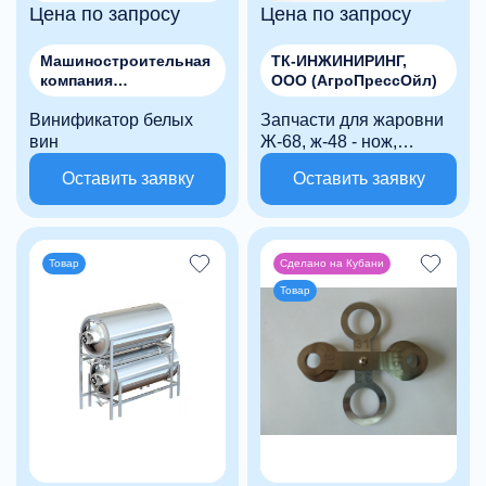
Цена по запросу
Цена по запросу
Машиностроительная
ТК-ИНЖИНИРИНГ,
компания
ООО (АгроПрессОйл)
"МЕТАЛЛСТРОЙМАШ"
Винификатор белых
, ООО
Запчасти для жаровни
вин
Ж-68, ж-48 - нож,
ступица, нож со
Оставить заявку
Оставить заявку
ступицей в сборе
Товар
Сделано на Кубани
Товар