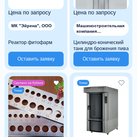
Цена по запросу
Цена по запросу
МК "Эйрена", ООО
Машиностроительная
компания
"МЕТАЛЛСТРОЙМАШ"
Реактор фитофарм
Цилиндро-конический
, ООО
танк для брожения пива
Оставить заявку
Оставить заявку
Сделано на Кубани
Товар
Товар