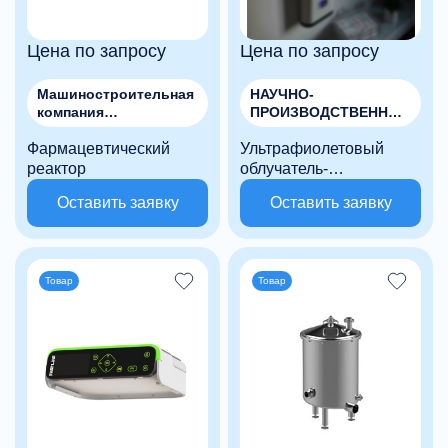
Цена по запросу
Цена по запросу
Машиностроительная
НАУЧНО-
компания
ПРОИЗВОДСТВЕННАЯ
"МЕТАЛЛСТРОЙМАШ"
КОМПАНИЯ
Фармацевтический
, ООО
Ультрафиолетовый
ИМ.СЕДИНА, ООО
реактор
облучатель-
рециркулятор
Оставить заявку
Оставить заявку
закрытого типа
Товар
Товар