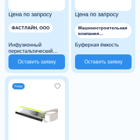
Цена по запросу
Цена по запросу
ФАСТЛАЙН, ООО
Машиностроительная
компания
"МЕТАЛЛСТРОЙМАШ"
Инфузионный
Буферная ёмкость
, ООО
перистальтический
насос
Оставить заявку
Оставить заявку
Товар