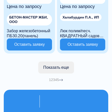
Цена по запросу
Цена по запросу
БЕТОН-МАСТЕР ЖБИ,
Халабурдин П.А., ИП
ООО
3абор железобетонный
Люк полим/песч.
ПБ30.20(панель)
КВАДРАТНЫЙ садовый
ЧЕРНЫЙ 700кг H50,
Оставить заявку
Оставить заявку
крышка, обеч
АРМАВИР-ПолиПром
Показать еще
1
2
3
4
5