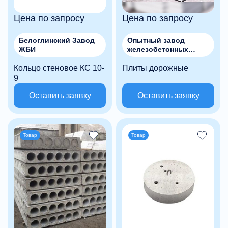
Цена по запросу
Цена по запросу
Белоглинский Завод
Опытный завод
ЖБИ
железобетонных
изделий, ОАО (ОАО
Кольцо стеновое КС 10-
Плиты дорожные
"ОЗЖБИ")
9
Оставить заявку
Оставить заявку
Товар
Товар