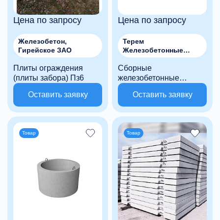
Цена по запросу
Цена по запросу
Железобетон,
Терем
Гирейское ЗАО
Железобетонные
технологии, ООО
Плиты ограждения
Сборные
(плиты забора) Пз6
железобетонные
лотковые элементы
Оставить заявку
Оставить заявку
каналов и тоннелей ЛК
75.60.45-3
Товар
Товар