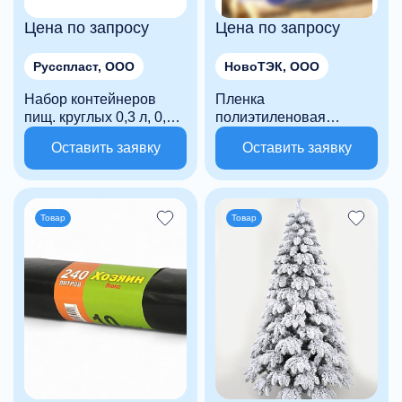
Цена по запросу
Цена по запросу
Русспласт, ООО
НовоТЭК, ООО
Набор контейнеров
Пленка
пищ. круглых 0,3 л, 0,6
полиэтиленовая
л, 1,2 л
термоусадочная
Оставить заявку
Оставить заявку
(Д170мм*Ш170мм*В85мм)
Товар
Товар