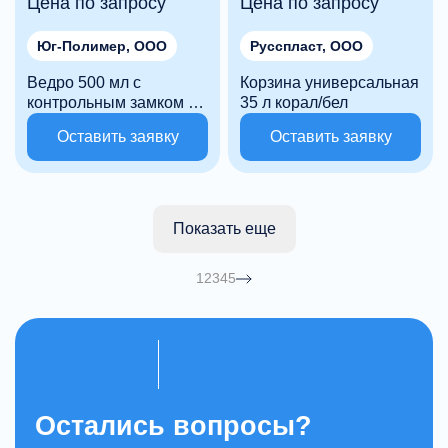
Цена по запросу
Цена по запросу
Юг-Полимер, ООО
Русспласт, ООО
Ведро 500 мл с
Корзина универсальная
контрольным замком (в
35 л корал/бел
комплекте: ведро,
Оставить заявку
Оставить заявку
крышка, ручка) ШАЙБА
Показать еще
1
2
3
4
5
Остались вопросы?