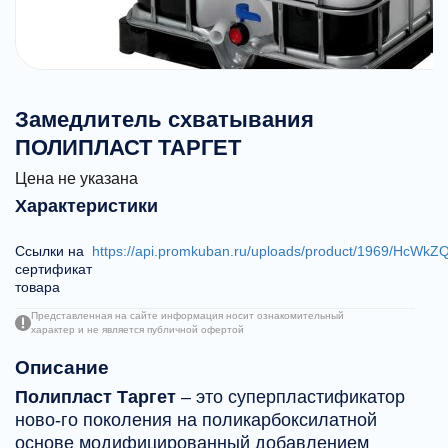
Замедлитель схватывания
ПОЛИПЛАСТ ТАРГЕТ
Цена не указана
Характеристики
Ссылки на
https://api.promkuban.ru/uploads/product/1969/H
сертификат
товара
Представленная на сайте информация носит ознакомительный
характер и не является публичной офертой
Описание
Полипласт Таргет
– это суперпластификатор
ново-го поколения на поликарбоксилатной
основе модифицированный добавлением