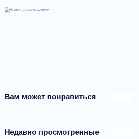
бетона;
Производство товарных бетонов широкого
диапазона классов, используемых для
возведения монолитных конструкций в
транспортном, дорожном и
гидротехническом строительстве;
Производство строительных растворов
различных видов.
Вам может понравиться
Недавно просмотренные