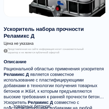
Ускоритель набора прочности
Реламикс Д
Цена не указана
Представленная на сайте информация носит ознакомительный
характер и не является публичной офертой
Описание
Рациональной областью применения ускорителя
Реламикс Д
является совместное
использование с пластифицирующими
добавками в технологии получения товарных
бетонов и ЖБИ, к которым предъявляются
высокие требования к ранней прочности бетона.
Ускоритель
Реламикс Д
совместно с
товарных бетонов;
пластифицирующими добавками на любой