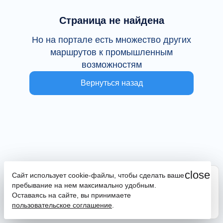
Страница не найдена
Но на портале есть множество других
маршрутов к промышленным
возможностям
Вернуться назад
close
Сайт использует cookie-файлы, чтобы сделать ваше
Сайт находится в тестовой эксплуатации
пребывание на нем максимально удобным.
В случае наличия ошибок или замечаний просим
Оставаясь на сайте, вы принимаете
сообщить на почту
promportal@frpkk.ru
. Также вы можете
пользовательское соглашение
.
написать нам в чат
или
заказать обратный звонок
.