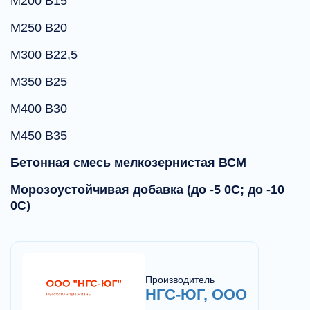
М200 В15
М250 В20
М300 В22,5
М350 В25
М400 В30
М450 В35
Бетонная смесь мелкозернистая ВСМ
Морозоустойчивая добавка (до -5 0С; до -10
0С)
Производитель
НГС-ЮГ, ООО