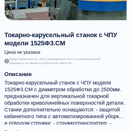
Токарно-карусельный станок с ЧПУ
модели 1525Ф3.СМ
Цена не указана
Представленная на сайте информация носит ознакомительный
характер и не является публичной офертой
Описание
Токарно-карусельный станок с ЧПУ модели
1525Ф3.СМ с диаметром обработки до 2500мм.
предназначен для вертикальной токарной
обработки криволинейных поверхностей детали.
Станки дополнительно оснащаются: - защитой
кабинетного типа с автоматизированной уборкой
и отводом стружки; - стружкотранспортер; -
система подачи СОЖ (8-40 бар) в зону резания; -