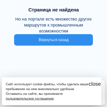
Страница не найдена
Но на портале есть множество других
маршрутов к промышленным
возможностям
Вернуться назад
close
Сайт использует cookie-файлы, чтобы сделать ваше
Сайт находится в тестовой эксплуатации
пребывание на нем максимально удобным.
В случае наличия ошибок или замечаний просим
Оставаясь на сайте, вы принимаете
сообщить на почту
promportal@frpkk.ru
. Также вы можете
пользовательское соглашение
.
написать нам в чат
или
заказать обратный звонок
.