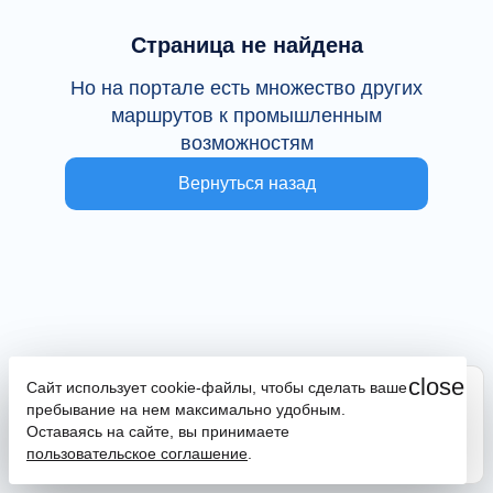
Страница не найдена
Но на портале есть множество других
маршрутов к промышленным
возможностям
Вернуться назад
close
Сайт использует cookie-файлы, чтобы сделать ваше
Сайт находится в тестовой эксплуатации
пребывание на нем максимально удобным.
В случае наличия ошибок или замечаний просим
Оставаясь на сайте, вы принимаете
сообщить на почту
promportal@frpkk.ru
. Также вы можете
пользовательское соглашение
.
написать нам в чат
или
заказать обратный звонок
.