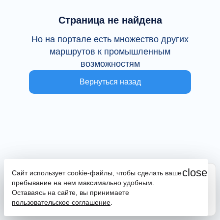
Страница не найдена
Но на портале есть множество других
маршрутов к промышленным
возможностям
Вернуться назад
close
Сайт использует cookie-файлы, чтобы сделать ваше
Сайт находится в тестовой эксплуатации
пребывание на нем максимально удобным.
В случае наличия ошибок или замечаний просим
Оставаясь на сайте, вы принимаете
сообщить на почту
promportal@frpkk.ru
. Также вы можете
пользовательское соглашение
.
написать нам в чат
или
заказать обратный звонок
.