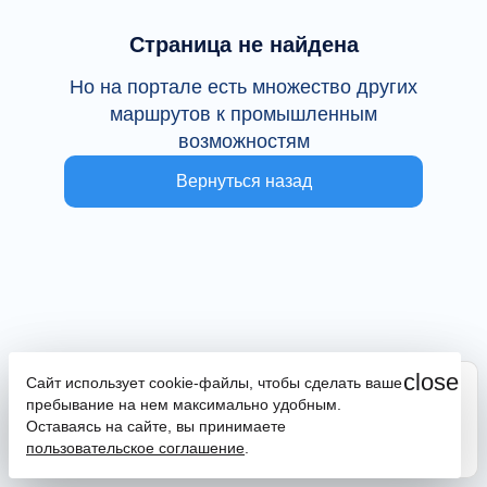
Страница не найдена
Но на портале есть множество других
маршрутов к промышленным
возможностям
Вернуться назад
close
Сайт использует cookie-файлы, чтобы сделать ваше
Сайт находится в тестовой эксплуатации
пребывание на нем максимально удобным.
В случае наличия ошибок или замечаний просим
Оставаясь на сайте, вы принимаете
сообщить на почту
promportal@frpkk.ru
. Также вы можете
пользовательское соглашение
.
написать нам в чат
или
заказать обратный звонок
.