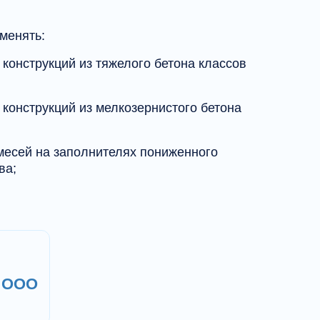
менять:
конструкций из тяжелого бетона классов
конструкций из мелкозернистого бетона
месей на заполнителях пониженного
ва;
ых железобетонных изделий и конструкций
а;
смеси;
, ООО
пиллярном подсосе;