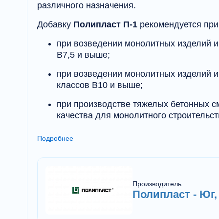
различного назначения.
Добавку
Полипласт П-1
рекомендуется при
при возведении монолитных изделий и 
В7,5 и выше;
при возведении монолитных изделий и 
классов В10 и выше;
при производстве тяжелых бетонных с
качества для монолитного строительст
для растворных смесей;
Подробнее
при изготовлении монолитных и сборн
из тяжелого, легкого и ячеистого бетон
для снижения усадочной деформации 
Производитель
Полипласт - Юг
для снижения водопоглощения при ка