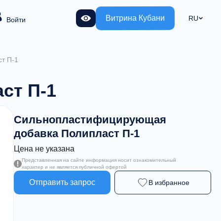
Витрина Кубани
RU
Войти
т П-1
ст П-1
Сильнопластифицирующая
добавка Полипласт П-1
Цена не указана
Представленная на сайте информация носит ознакомительный
характер и не является публичной офертой
Отправить запрос
В избранное