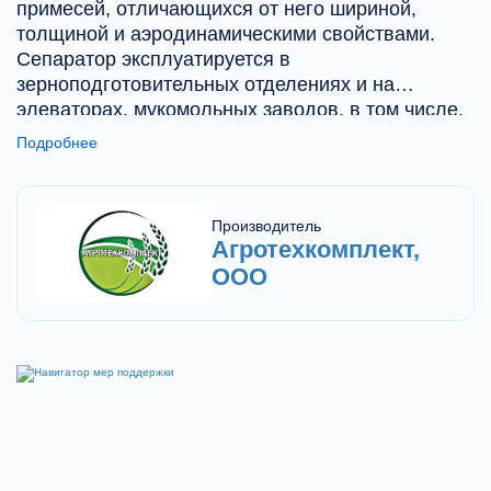
примесей, отличающихся от него шириной,
толщиной и аэродинамическими свойствами.
Сепаратор эксплуатируется в
зерноподготовительных отделениях и на
элеваторах, мукомольных заводов, в том числе,
в составе комплектного оборудования для вновь
Подробнее
строящихся мельниц.
Производитель
Агротехкомплект,
ООО