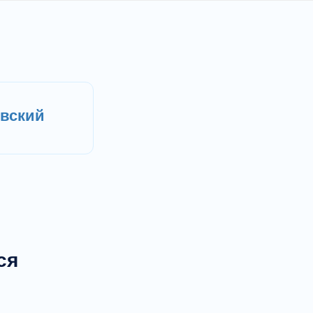
вский
ся